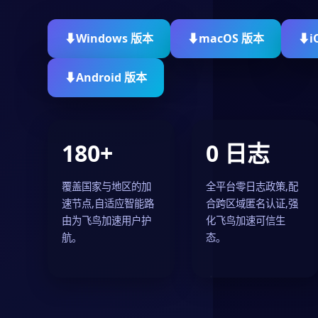
Windows 版本
macOS 版本
i
Android 版本
180+
0 日志
覆盖国家与地区的加
全平台零日志政策,配
速节点,自适应智能路
合跨区域匿名认证,强
由为飞鸟加速用户护
化飞鸟加速可信生
航。
态。