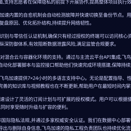
道,支持志愿者在保障隐私的前提下开展协作,提高整体项目执行
鸟加速内置的自愈机制会自动检测故障并快速切换至备份节点。用
复盘原因、优化拓扑结构,持续提升网络韧性。
纹识别与零信任认证机制,确保只有经过授权的终端可以访问核心
纵深防御体系,有效阻断数据泄露风险,满足监管合规要求。
对混合云与容器化环境的支持。通过与主流云平台API集成,飞
速的自动化部署脚本与监控接口帮助他们快速完成环境搭建,保障持
飞鸟加速提供7×24小时的多语言支持中心。无论是配置指导、
完善的知识库与视频教程也在不断更新,帮助用户在最短时间内掌
加速设计了灵活的订阅计划与可扩展的授权模式。用户可以根据
,同时享受随时升级与扩容的便利。
PA等国际隐私法规,并通过多家权威安全认证。我们在数据中心部
导出与删除自身信息,飞鸟加速的隐私工程负责团队也持续优化