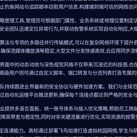
防止钓鱼网站与追踪脚本窃取用户信息,构建端到端可信的网络访
策略管理工具,管理员可根据部门属性、业务系统或地理位置制定
安全团队迅速定位异常行为,并联动告警系统实现自动化响应,大
缩算法与专项的多路径并行传输模式,可以在复杂网络环境下提升
,确保流媒体播放清晰稳定,大型文件分发快速高效,云应用同步流
。界面中的动态动效与深色视觉风格不仅带来沉浸式的科技感,也
而高级用户则可通过自定义脚本、端口转发与分流列表打造专属的
团队持续跟进业界最新的安全协议与硬件加速方案。我们与全球范
通过自动化运维平台推送更新,确保每个连接点都达到严格的安全
企业提供多语言面板、统一账号体系与接入优化策略,帮助员工跨
保障其带宽与稳定性,同时对非关键流量进行优化,实现资源的按需
定连通能力。高校通过部署飞鸟加速打造虚拟校园网络,学生与